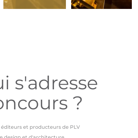
i s'adresse
oncours ?
 éditeurs et producteurs de PLV
 design et d'architecture