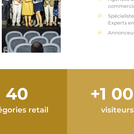
commerci
Spécialiste
Experts e
Annonceu
40
+1 0
égories retail
visiteurs