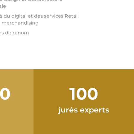
ale
s du digital et des services Retail
n merchandising
rs de renom
00
100
jurés experts