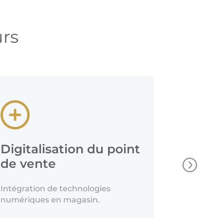
rs
Digitalisation du point
Déplo
de vente
Merch
Intégration de technologies
Mise en 
numériques en magasin.
présentat