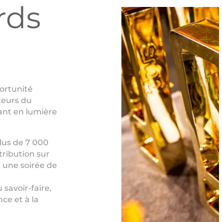
rds
ortunité
teurs du
ant en lumière
lus de 7 000
tribution sur
r une soirée de
 savoir-faire,
ce et à la